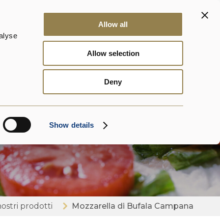
atti
News
DalterFood
IT
Allow all
alyse
Allow selection
Deny
fala
Show details
nostri prodotti
Mozzarella di Bufala Campana