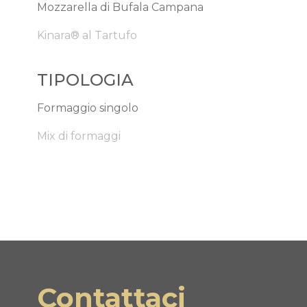
Mozzarella di Bufala Campana
Kinara® al Tartufo
TIPOLOGIA
Formaggio singolo
Mix di formaggi
Contattaci