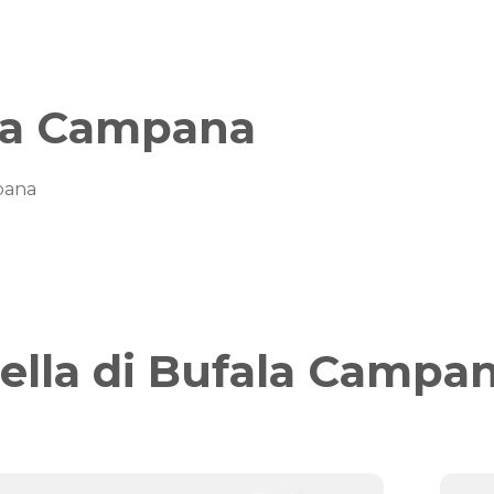
ala Campana
pana
ella di Bufala Campa