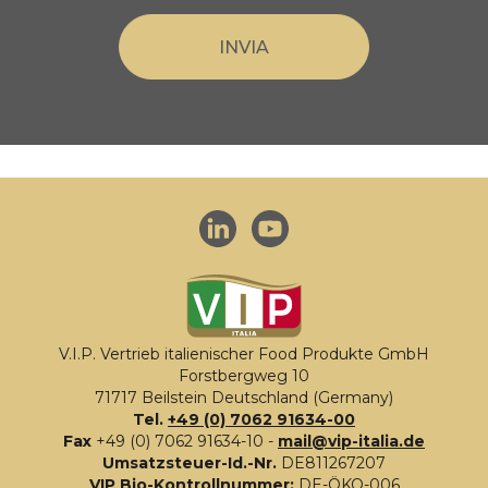
V.I.P. Vertrieb italienischer Food Produkte GmbH
Forstbergweg 10
71717 Beilstein Deutschland (Germany)
Tel.
+49 (0) 7062 91634-00
Fax
+49 (0) 7062 91634-10 -
mail@vip-italia.de
Umsatzsteuer-Id.-Nr.
DE811267207
VIP Bio-Kontrollnummer:
DE-ÖKO-006