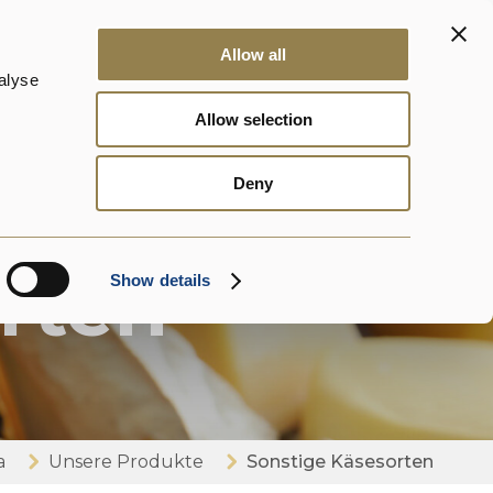
Kontakte
News
DalterFood
DE
Allow all
alyse
Allow selection
Deny
rten
Show details
a
Unsere Produkte
Sonstige Käsesorten