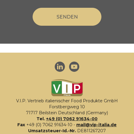
V.I.P. Vertrieb italienischer Food Produkte GmbH
Forstbergweg 10
71717 Beilstein Deutschland (Germany)
Tel.
+49 (0) 7062 91634-00
Fax
+49 (0) 7062 91634-10 -
mail@vip-italia.de
Umsatzsteuer-Id.-Nr.
DE811267207