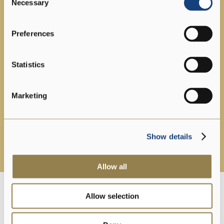
Necessary
Selection
Preferences
Statistics
Marketing
Show details
Allow all
Logistik
Allow selection