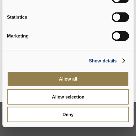
Statistics
Glutenfrei
Marketing
Laktosefreier
Show details
Allow all
Ohne Lysozym
Allow selection
Deny
Kontaktieren Sie uns