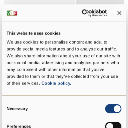
Fett
28 g
davon gesättigte
18 g
Fettsäuren:
This website uses cookies
We use cookies to personalise content and ads, to
Kohlenhydrate
0 g
provide social media features and to analyse our traffic.
We also share information about your use of our site with
davon Zucker:
0 g
our social media, advertising and analytics partners who
may combine it with other information that you’ve
Proteine
33 g
provided to them or that they’ve collected from your use
of their services.
Cookie policy.
Salz
1,5 g
Consent
Necessary
Selection
Vegetarier
Preferences