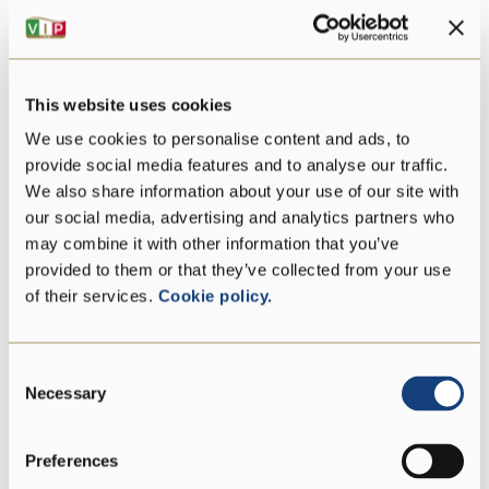
Fett
29 g
davon gesättigte
20 g
Fettsäuren:
This website uses cookies
Kohlenhydrate
0 g
We use cookies to personalise content and ads, to
provide social media features and to analyse our traffic.
davon Zucker:
0 g
We also share information about your use of our site with
our social media, advertising and analytics partners who
Proteine
19 g
may combine it with other information that you’ve
provided to them or that they’ve collected from your use
of their services.
Cookie policy.
Salz
1,9 g
Consent
Necessary
Selection
Vegetarier
Preferences