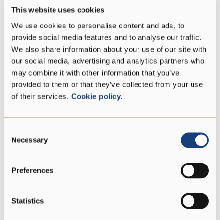
This website uses cookies
Fett
29 g
We use cookies to personalise content and ads, to
provide social media features and to analyse our traffic.
davon gesättigte
18 g
We also share information about your use of our site with
Fettsäuren:
our social media, advertising and analytics partners who
may combine it with other information that you’ve
Kohlenhydrate
0 g
provided to them or that they’ve collected from your use
of their services.
Cookie policy.
davon Zucker:
0 g
Proteine
33 g
Consent
Necessary
Selection
Salz
1,5 g
Preferences
Statistics
DOP