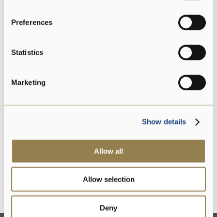
Konservierungsstoffe
Preferences
DOP
Statistics
Marketing
Glutenfrei
Show details
Laktosefreier
Allow all
Ohne Lysozym
Allow selection
Deny