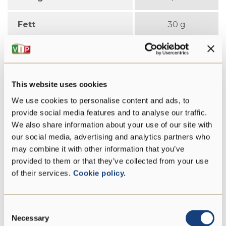
Fett
30 g
davon gesättigte
20 g
Fettsäuren:
Kohlenhydrate
0 g
This website uses cookies
We use cookies to personalise content and ads, to
davon Zucker:
0 g
provide social media features and to analyse our traffic.
We also share information about your use of our site with
Proteine
32 g
our social media, advertising and analytics partners who
may combine it with other information that you’ve
Salz
1,6 g
provided to them or that they’ve collected from your use
of their services.
Cookie policy.
Ohne
Consent
Necessary
Selection