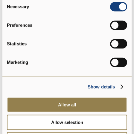
Consent
Necessary
Selection
Ohne
Konservierungsstoffe
Preferences
Statistics
DOP
Marketing
Glutenfrei
Show details
Laktosefreier
Allow all
Allow selection