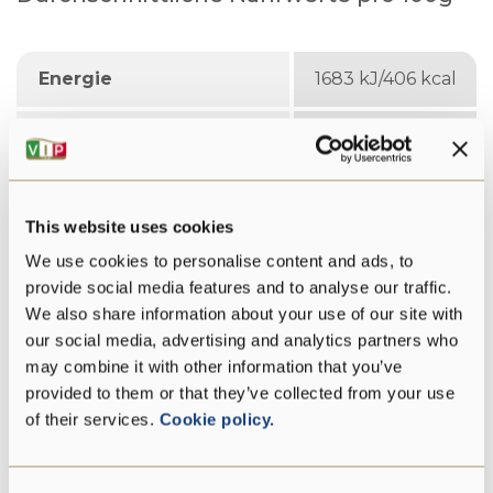
Energie
1683 kJ/406 kcal
Fett
34 g
davon gesättigte
23 g
Fettsäuren:
This website uses cookies
Kohlenhydrate
0 g
We use cookies to personalise content and ads, to
provide social media features and to analyse our traffic.
We also share information about your use of our site with
davon Zucker:
0 g
our social media, advertising and analytics partners who
may combine it with other information that you’ve
Proteine
25 g
provided to them or that they’ve collected from your use
of their services.
Cookie policy.
Salz
4,7 g