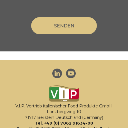
V.I.P. Vertrieb italienischer Food Produkte GmbH
Forstbergweg 10
71717 Beilstein Deutschland (Germany)
Tel.
+49 (0) 7062 91634-00