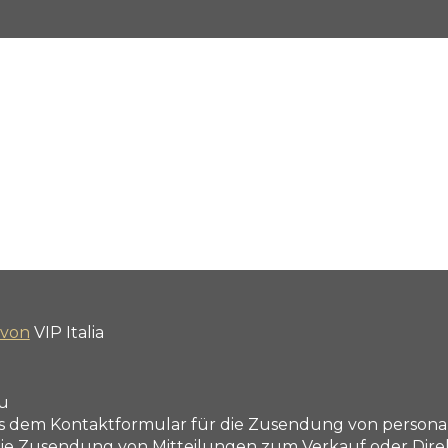
 von
VIP Italia
zu
dem Kontaktformular für die Zusendung von personalis
 Zusendung von Mitteilungen zum Verkauf oder Direktv