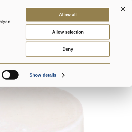
Kontakte
News
DalterFood
DE
Allow all
alyse
Allow selection
sere Produkte
Ricotta
Vakuumverpackt
Deny
Show details