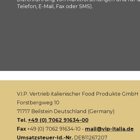
Telefon, E-Mail, Fax oder SMS).
V.I.P. Vertrieb italienischer Food Produkte GmbH
Forstbergweg 10
71717 Beilstein Deutschland (Germany)
Tel.
+49 (0) 7062 91634-00
Fax
+49 (0) 7062 91634-10 -
mail@vip-italia.de
Umsatzsteuer-Id.-Nr.
DE811267207