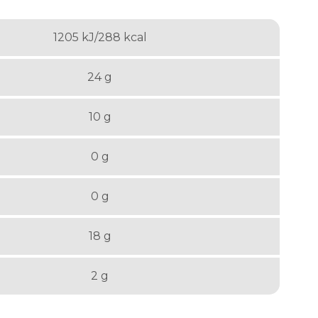
1205 kJ/288 kcal
24 g
10 g
0 g
0 g
18 g
2 g